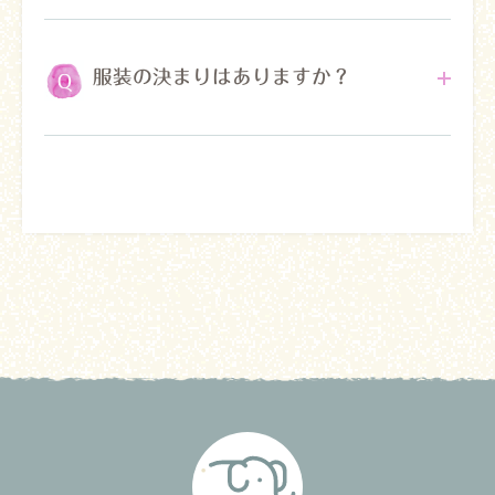
無資格の方でもご応募は可能です。
但し、採
用後に重度訪問介護従事者研修と第三号研修
服装の決まりはありますか？
(医療的ケア)の受講を受けて頂きます。
詳しく
は
こちら「募集要項・応募の流れ」ページ
もご
覧ください。
ご利用者様に対して失礼のない服装であれば大
丈夫です。ユニフォーム(上着)のご用意もあり
ます。