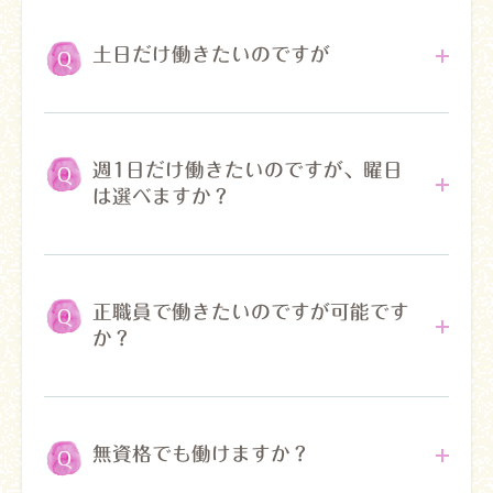
弊社では、ご利用者様、ヘルパー共に安心して
働いていただけるように、採用後には内部研修
土日だけ働きたいのですが
と現場研修を受けて頂いてから、担当するご利
用者様のご自宅へ一人で訪問することになりま
す。
土日は手薄なので、大変ありがたいです。是非
ご応募お待ちしております。
週1日だけ働きたいのですが、曜日
は選べますか？
週１回からのご応募は可能です。
出来るだけ
ご希望に沿った日時の訪問を検討しますが、そ
正職員で働きたいのですが可能です
の時の状況次第では、ご希望通りの日時が難し
か？
いこともあります。
可能です。但し、慣れや経験が必要な職種です
ので、正職員希望の場合は試用期間を設けてお
無資格でも働けますか？
ります。